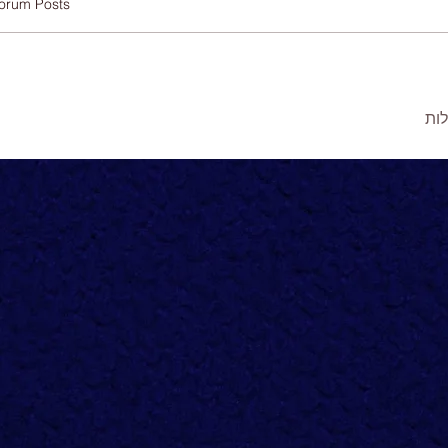
orum Posts
ות