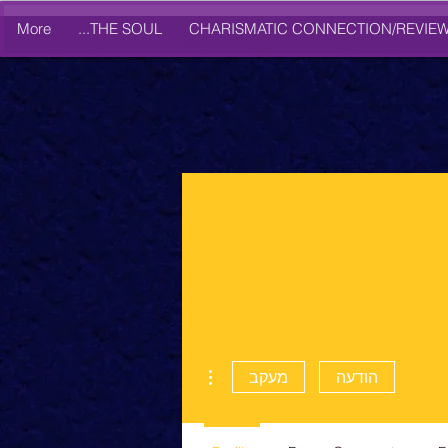
More
THE SOUL...
CHARISMATIC CONNECTION/REVIE
More actions
הודעה
מעקב